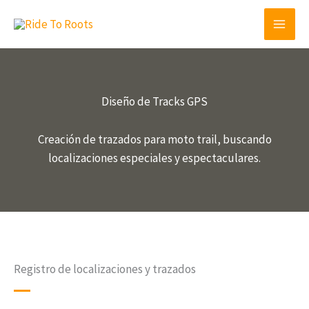
Ir
al
contenido
Diseño de Tracks GPS
Creación de trazados para moto trail, buscando
localizaciones especiales y espectaculares.
Registro de localizaciones y trazados